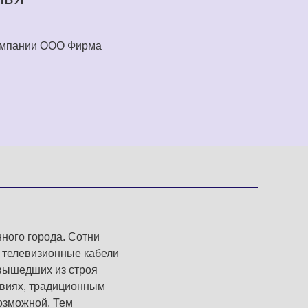
омпании ООО Фирма
ного города. Сотни
 телевизионные кабели
 вышедших из строя
овиях, традиционным
возможной. Тем