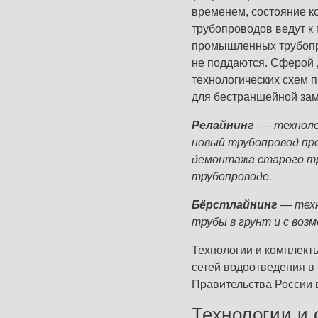
временем, состояние к
трубопроводов ведут к
промышленных трубопро
не поддаются. Сферой 
технологических схем 
для бестраншейной зам
Релайнинг
— технолог
новый трубопровод пр
демонтажа старого тр
трубопроводе.
Бёрстлайнинг
— техн
трубы в грунт и с во
Технологии и комплект
сетей водоотведения в
Правительства России в
Технологии и