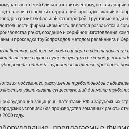
оммунальных сетей близится к критическому, и если аварии
 подтоплению городских территорий, просадке зданий и соо
водов грозит глобальной катастрофой. Грунтовые воды и 
деятельности фирмы «Комбест» является разработка и со
производства работ, создание и серийное изготовление ком
ены и прокладки трубопроводов методом релайнинга и бёр
ия бестраншейного метода санации и восстановления т
окладывается внутри существующего из колодца в колоде
убопровода, одним из вариантов является прокладка нов
ология подземного разрушение трубопроводов с вдавлив
зможностью увеличивать существующий диаметр трубопров
ы оборудования защищены патентами РФ и зарубежных стр
 городских условиях без производства земляных работ» от
 2000 году.
 оборудование, предлагаемые фирм