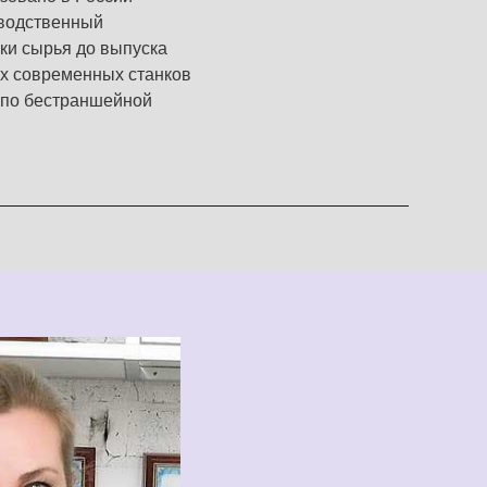
зводственный
пки сырья до выпуска
ых современных станков
 по бестраншейной