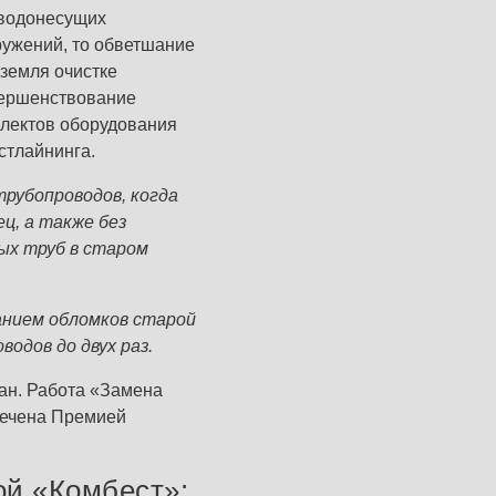
 водонесущих
ружений, то обветшание
земля очистке
вершенствование
плектов оборудования
стлайнинга.
рубопроводов, когда
ц, а также без
ых труб в старом
анием обломков старой
одов до двух раз.
ан. Работа «Замена
мечена Премией
ой «Комбест»: