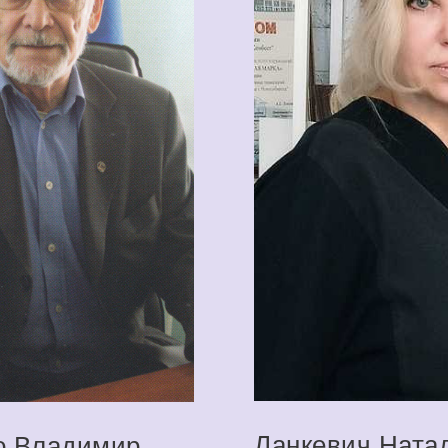
Ланкевич Ната
о Владимир